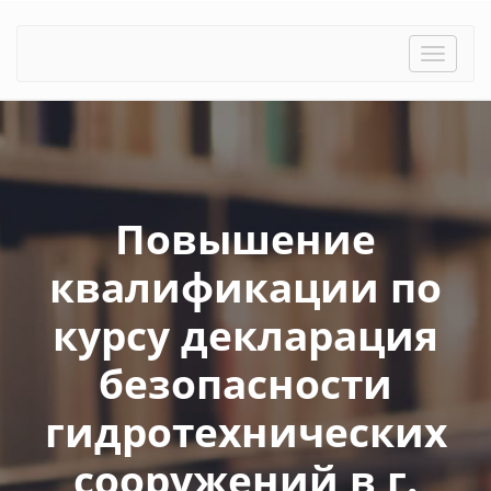
Toggle
naviga
Повышение
квалификации по
курсу декларация
безопасности
гидротехнических
сооружений в г.