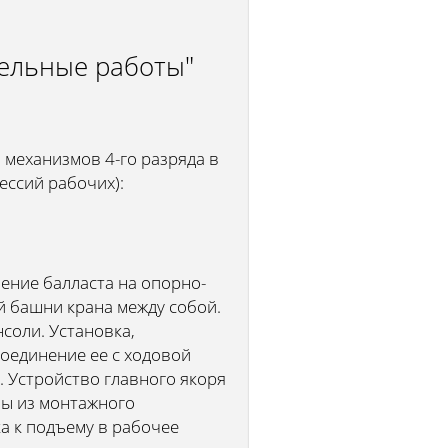
тельные работы"
 механизмов 4-го разряда в
ессий рабочих):
ение балласта на опорно-
й башни крана между собой.
соли. Установка,
соединение ее с ходовой
 Устройство главного якоря
лы из монтажного
а к подъему в рабочее