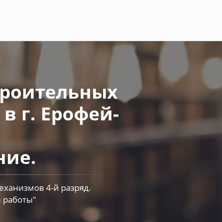
троительных
в г. Ерофей-
ние.
ханизмов 4-й разряд.
 работы"