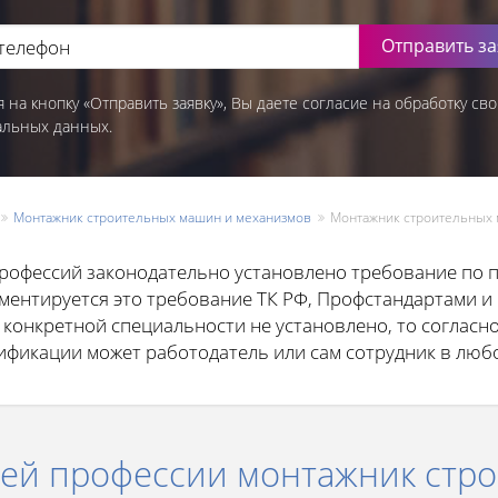
Отправить за
 на кнопку «Отправить заявку», Вы даете согласие на обработку сво
альных данных.
Монтажник строительных машин и механизмов
Монтажник строительных 
рофессий законодательно установлено требование по
гламентируется это требование ТК РФ, Профстандартами 
 конкретной специальности не установлено, то согласно
фикации может работодатель или сам сотрудник в люб
чей профессии монтажник стр