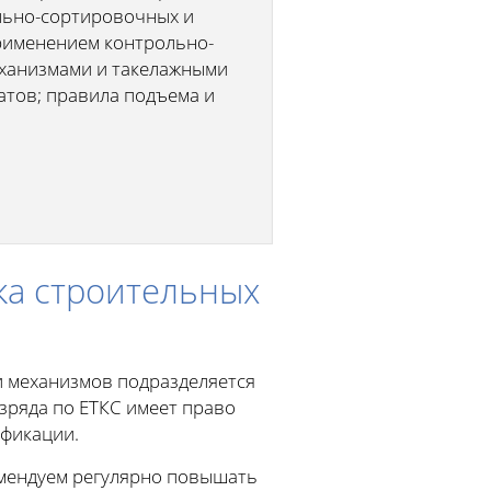
льно-сортировочных и
 применением контрольно-
еханизмами и такелажными
атов; правила подъема и
ка строительных
и механизмов подразделяется
зряда по ЕТКС имеет право
ификации.
омендуем регулярно повышать