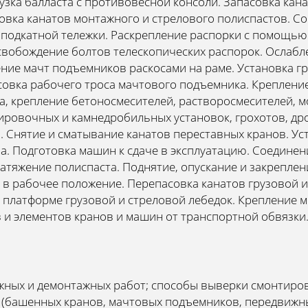
рузка балласта с противовесной консоли. Запасовка ка
совка канатов монтажного и стрелового полиспастов. Со
подкатной тележки. Раскрепление распорки с помощью 
свобождение болтов телескопических распорок. Ослабл
ние мачт подъемников раскосами на раме. Установка г
асовка рабочего троса мачтового подъемника. Креплен
ка, крепление бетоносмесителей, растворосмесителей,
ровочных и камнедробильных установок, грохотов, дро
и. Снятие и сматывание канатов переставных кранов. Ус
а. Подготовка машин к сдаче в эксплуатацию. Соединен
тяжение полиспаста. Поднятие, опускание и закреплен
в рабочее положение. Перепасовка канатов грузовой и
 платформе грузовой и стреловой лебедок. Крепление 
 и элементов кранов и машин от транспортной обвязки
ных и демонтажных работ; способы выверки смонтиро
 (башенных кранов, мачтовых подъемников, передвижн