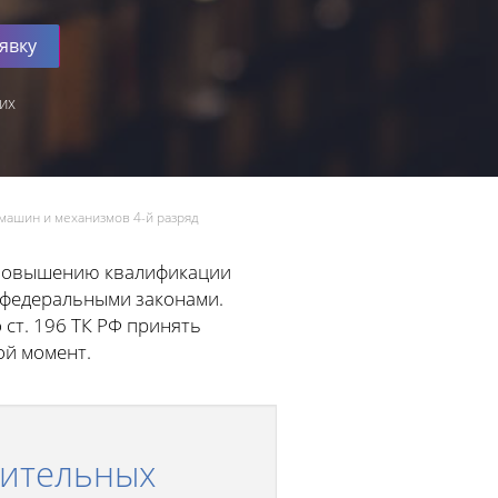
явку
их
машин и механизмов 4-й разряд
 повышению квалификации
и федеральными законами.
 ст. 196 ТК РФ принять
ой момент.
оительных