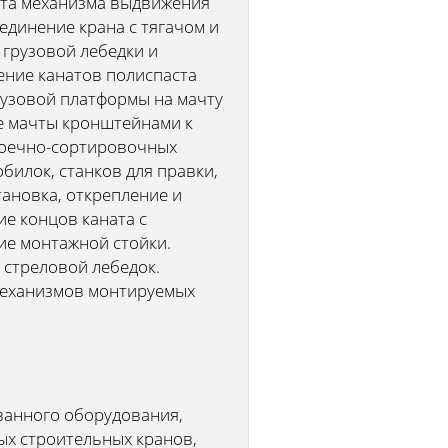
ната механизма выдвижения
единение крана с тягачом и
грузовой лебедки и
ение канатов полиспаста
рузовой платформы на мачту
ие мачты кронштейнами к
 моечно-сортировочных
билок, станков для правки,
тановка, открепление и
ие концов каната с
ие монтажной стойки.
 стреловой лебедок.
механизмов монтируемых
.
ванного оборудования,
ых строительных кранов,