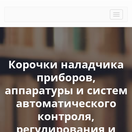
Toggle
naviga
Корочки наладчика
приборов,
аппаратуры и систем
автоматического
контроля,
регулирования и