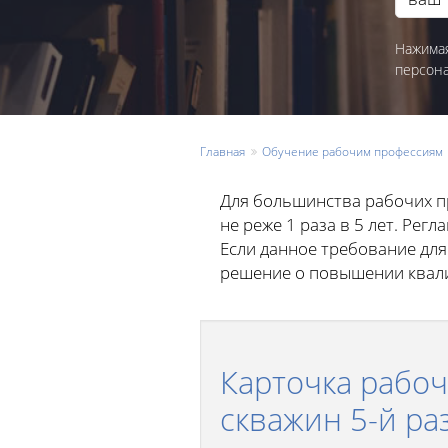
Нажимая
персон
Главная
Обучение рабочим профессиям
Для большинства рабочих п
не реже 1 раза в 5 лет. Ре
Если данное требование для
решение о повышении квали
Карточка рабо
скважин 5-й ра