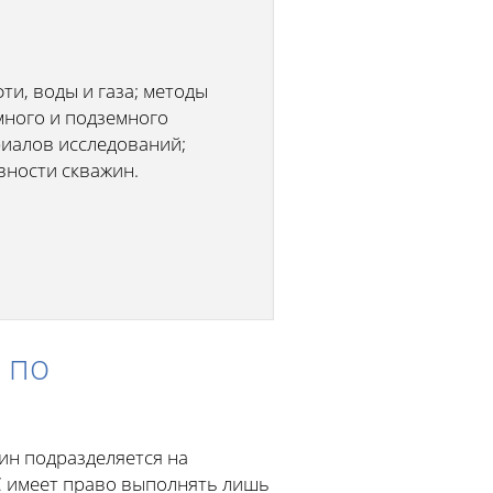
и, воды и газа; методы
много и подземного
риалов исследований;
вности скважин.
 по
ин подразделяется на
С имеет право выполнять лишь