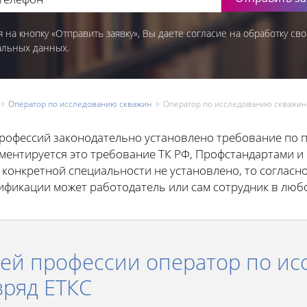
 на кнопку «Отправить заявку», Вы даете согласие на обработку сво
альных данных.
Оператор по исследованию скважин
Оператор по исследованию скважин 
рофессий законодательно установлено требование по
гламентируется это требование ТК РФ, Профстандартами 
 конкретной специальности не установлено, то согласно
фикации может работодатель или сам сотрудник в люб
чей профессии оператор по и
зряд ЕТКС