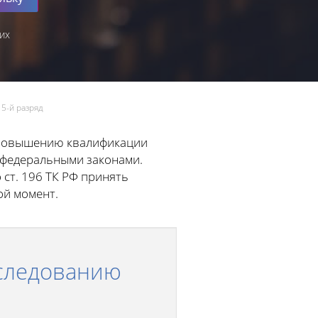
их
5-й разряд
 повышению квалификации
и федеральными законами.
 ст. 196 ТК РФ принять
ой момент.
сследованию