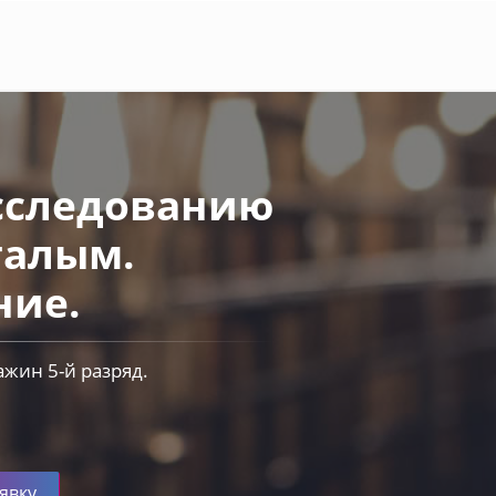
исследованию
галым.
ние.
жин 5-й разряд.
явку