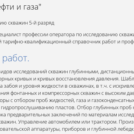
фти и газа"
ию скважин 5-й разряд
пециалист профессии оператора по исследованию скважи
ый тарифно-квалификационный справочник работ и проф
 работ.
видов исследований скважин глубинными, дистанцион
орных кривых и кривых восстановления давления. Шаб
 забоя и уровня жидкости в скважинах, в т.ч. с искрив
вания фонтанных и компрессорных скважин с высоким д
оры с отбором проб жидкостей, газа и газоконденсатны
о гидропрослушиванию пластов. Отбор глубинных проб 
ка предварительных заключений по материалам иссле
кважин. Управление автомобилем или трактором. Прои
овательской аппаратуры, приборов и глубинной лебедк