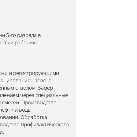
н 5-го разряда в
ессий рабочих):
ными и регистрирующими
лонирование насосно-
ленным стволом. Замер
авлением через специальные
х смесей. Производство
нефти и воды
дований. Обработка
зводство профилактического
и.