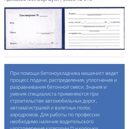
При помощи бетоноукладчика машинист ведет
процесс подачи, распределения, уплотнения и
разравнивания бетонной смеси. Знания и
умения специалиста применяются при
строительстве автомобильных дорог,
автомагистралей и взлетных полос
аэродромов. Для работы по профессии
необходимо наличие водительского
удостоверения категории D и корочки