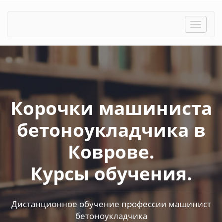
Toggle
naviga
Корочки машиниста
бетоноукладчика в
Коврове.
Курсы обучения.
Дистанционное обучение профессии машинист
бетоноукладчика