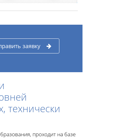
править заявку
и
ровней
х, технически
бразования, проходит на базе