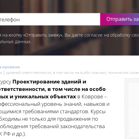
Отправить за
 на кнопку «Отправить заявку», Вы даете согласие на обработку сво
альных данных.
ктирование
 2 уровней ответственности, в том числе на особо опасных, технически слож
курсу
Проектирование зданий и
тветственности, в том числе на особо
ных и уникальных объектах
в Коврове –
офессиональный уровень знаний, навыков и
яющимися требованиями стандартов. Курсы
ходимы не только для продвижения по
 соблюдения требований законодательства
 РФ и др.).