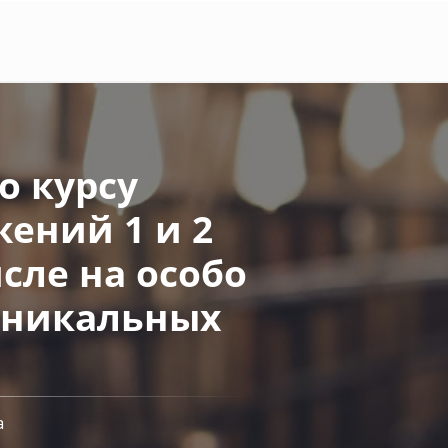
 курсу
ений 1 и 2
сле на особо
уникальных
а