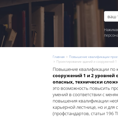
Нажимая
персон
Главная
Повышение квалификации прое
Проектирование зданий и сооружений 1 и
Повышение квалификации по 
сооружений 1 и 2 уровней о
опасных, технически слож
это возможность повысить пр
умений в соответствии с мен
повышения квалификации необ
карьерной лестнице, но и для
(профстандартов, статьи 196 ТК