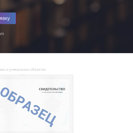
явку
их
ных и уникальных объектах