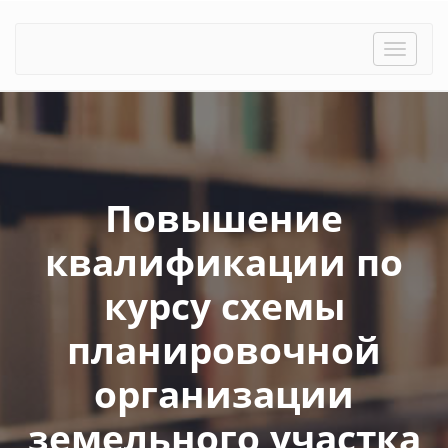
Toggle
naviga
Повышение
квалификации по
курсу схемы
планировочной
организации
земельного участка