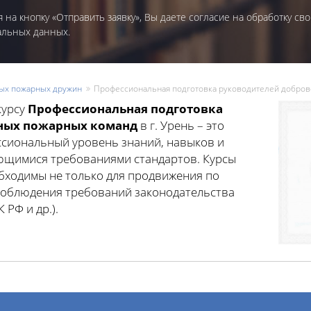
 на кнопку «Отправить заявку», Вы даете согласие на обработку сво
альных данных.
ых пожарных дружин
Профессиональная подготовка руководителей добро
курсу
Профессиональная подготовка
ных пожарных команд
в г. Урень – это
сиональный уровень знаний, навыков и
яющимися требованиями стандартов. Курсы
ходимы не только для продвижения по
 соблюдения требований законодательства
 РФ и др.).