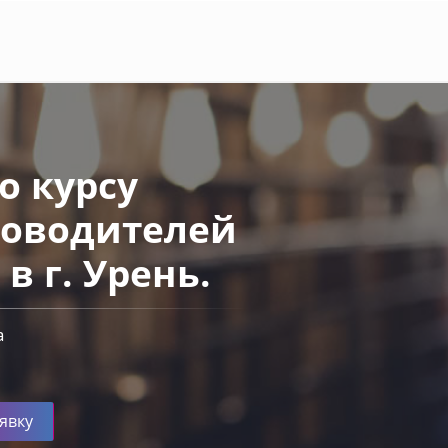
 курсу
ководителей
 г. Урень.
а
явку