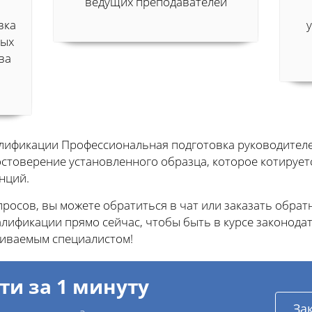
ведущих преподавателей
вка
ных
ва
алификации Профессиональная подготовка руководите
остоверение установленного образца, которое котирует
нций.
осов, вы можете обратиться в чат или заказать обратн
ификации прямо сейчас, чтобы быть в курсе законода
иваемым специалистом!
ти за 1 минуту
За