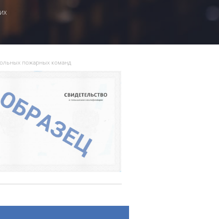
их
вольных пожарных команд