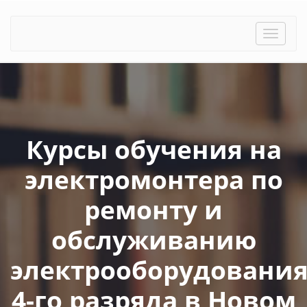
Toggle
naviga
Курсы обучения на
электромонтера по
ремонту и
обслуживанию
электрооборудовани
4-го разряда в Новом