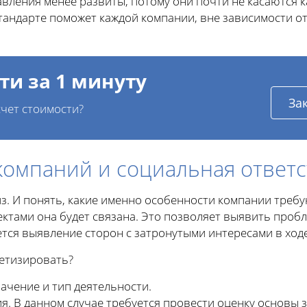
вления менее развиты, потому они почти не касаются к
стандарте поможет каждой компании, вне зависимости от
ти за 1 минуту
За
чет стоимости?
компаний и социальная ответ
з. И понять, какие именно особенности компании треб
ектами она будет связана. Это позволяет выявить проб
тся выявление сторон с затронутыми интересами в ходе
етизировать?
ачение и тип деятельности.
. В данном случае требуется провести оценку основы з