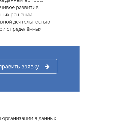
чивое развитие.
иных решений.
овной деятельностью
при определённых
править заявку
я организации в данных