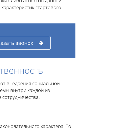
аких-либо аспектов данной
 характеристик стартового
казать звонок
ственность
уют внедрения социальной
лемы внутри каждой из
 сотрудничества.
аконодательного характера. То