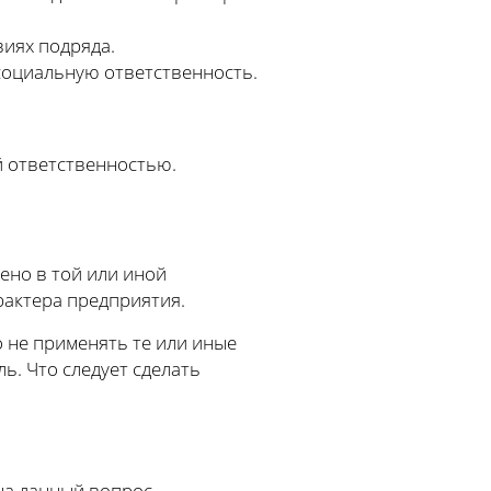
виях подряда.
социальную ответственность.
й ответственностью.
но в той или иной
рактера предприятия.
 не применять те или иные
ь. Что следует сделать
на данный вопрос.