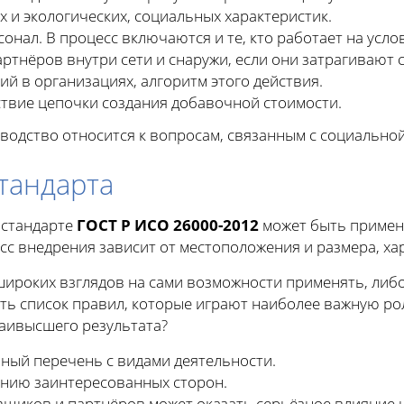
х и экологических, социальных характеристик.
нал. В процесс включаются и те, кто работает на усло
ртнёров внутри сети и снаружи, если они затрагивают 
й в организациях, алгоритм этого действия.
ствие цепочки создания добавочной стоимости.
оводство относится к вопросам, связанным с социально
тандарта
 стандарте
ГОСТ Р ИСО 26000-2012
может быть примене
сс внедрения зависит от местоположения и размера, ха
роких взглядов на сами возможности применять, либо
ть список правил, которые играют наиболее важную рол
аивысшего результата?
лный перечень с видами деятельности.
ению заинтересованных сторон.
вщиков и партнёров может оказать серьёзное влияние 