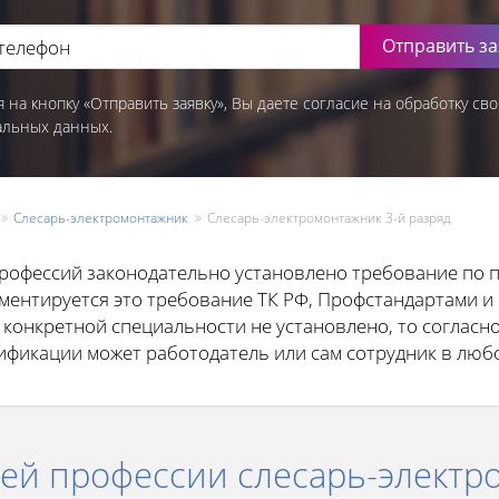
Отправить за
 на кнопку «Отправить заявку», Вы даете согласие на обработку сво
альных данных.
Слесарь-электромонтажник
Слесарь-электромонтажник 3-й разряд
рофессий законодательно установлено требование по
гламентируется это требование ТК РФ, Профстандартами 
 конкретной специальности не установлено, то согласно
фикации может работодатель или сам сотрудник в люб
ей профессии слесарь-электр