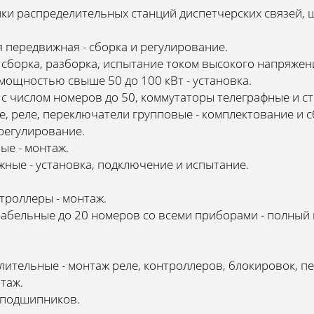
йки распределительных станций диспетчерских связей,
я передвижная - сборка и регулирование.
 сборка, разборка, испытание током высокого напряжен
 мощностью свыше 50 до 100 кВт - установка.
с числом номеров до 50, коммутаторы телеграфные и с
е, реле, переключатели групповые - комплектование и с
 регулирование.
ые - монтаж.
жные - установка, подключение и испытание.
троллеры - монтаж.
абельные до 20 номеров со всеми приборами - полный 
ительные - монтаж реле, контроллеров, блокировок, п
таж.
 подшипников.