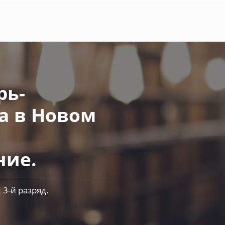
рь-
а в Новом
ние.
3-й разряд.