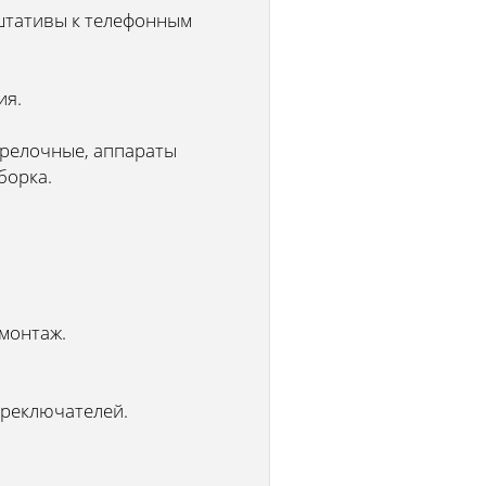
 штативы к телефонным
ия.
трелочные, аппараты
борка.
монтаж.
ереключателей.