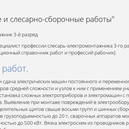
е и слесарно-сборочные работы"
ажник 3-й разряд
пециалист профессии слесарь-электромонтажника 3-го ра
ционный справочник работ и профессий рабочих):
 работ.
 и сдача электрических машин постоянного и переменн
оров средней сложности и узлов к ним с применением у
установка сложных электроприборов и электромашин с
. Выявление при монтаже повреждений в электрооборуд
делительных щитов свыше восьми групп и шинных сборо
в грузоподъемностью до 20 т, сварочных аппаратов м
стью до 500 кВт. Вязка электросхем из проводников р