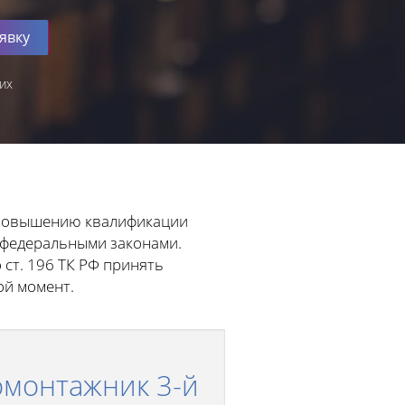
явку
их
 повышению квалификации
и федеральными законами.
 ст. 196 ТК РФ принять
ой момент.
омонтажник 3-й