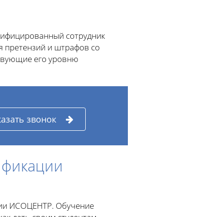
алифицированный сотрудник
я претензий и штрафов со
ствующие его уровню
казать звонок
ификации
ции ИСОЦЕНТР. Обучение