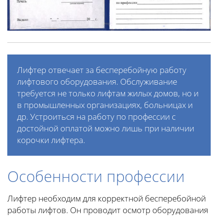
Лифтер отвечает за бесперебойную работу
лифтового оборудования. Обслуживание
требуется не только лифтам жилых домов, но и
в промышленных организациях, больницах и
др. Устроиться на работу по профессии с
достойной оплатой можно лишь при наличии
корочки лифтера.
Особенности профессии
Лифтер необходим для корректной бесперебойной
работы лифтов. Он проводит осмотр оборудования