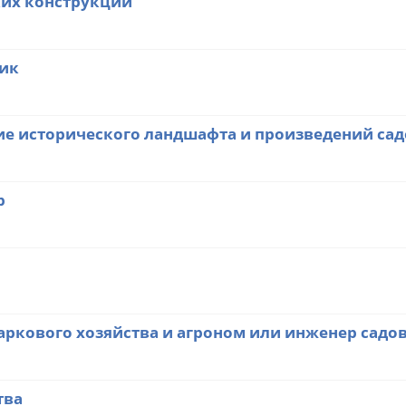
ких конструкций
ик
ие исторического ландшафта и произведений сад
р
аркового хозяйства и агроном или инженер садо
тва