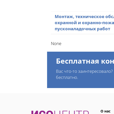
Монтаж, техническое об
охранной и охранно-пож
пусконаладочных работ
None
Бесплатная ко
Вас что-то заинтересовало
бесплатно.
О нас