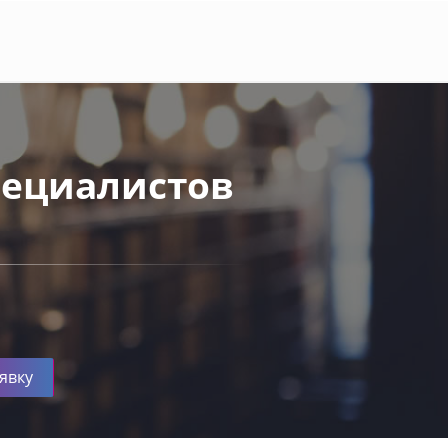
ециалистов
явку