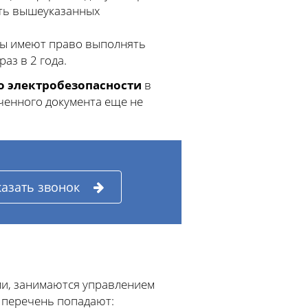
сть вышеуказанных
ты имеют право выполнять
аз в 2 года.
по электробезопасности
в
ученного документа еще не
казать звонок
ми, занимаются управлением
 перечень попадают: