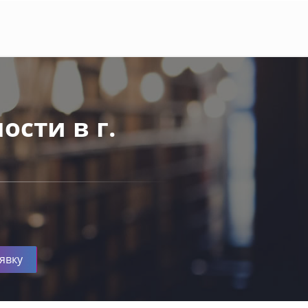
ости в г.
явку