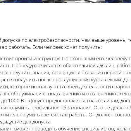
й допуска по электробезопасности. Чем выше уровень, т
во работать. Если человек хочет получить:
стоит пройти инструктаж. По окончании его, человеку 
кат. Процедура считается обязательной для лиц, рабо
ется получить знания, касающиеся оказания первой по
дастся получить после прослушивания курса лекций. До
ики, которые используют в своей деятельности свароч
пуск к обслуживанию, подключению и отключению электр
до 1000 Вт. Допуск предоставляется только лицам, до
ся получить профильное образование. Оно не должно 
лнительно учитывается стаж работы. Он должен состав
едыдущие два допуска.
данин сможет проводить обучение специалистов, жела