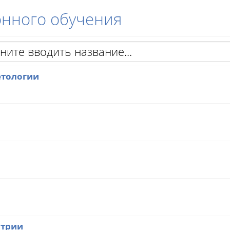
онного обучения
етологии
атрии