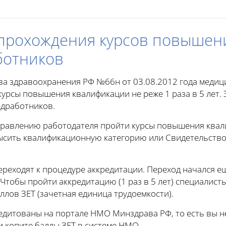
прохождения курсов повышен
ботников
ва здравоохранения РФ №66н от 03.08.2012 года медиц
урсы повышения квалификации не реже 1 раза в 5 лет.
едработников.
правлению работодателя пройти курсы повышения квал
высить квалификационную категорию или Свидетельство
ереходят к процедуре аккредитации. Переход начался е
 Чтобы пройти аккредитацию (1 раз в 5 лет) специалисты
ллов ЗЕТ (зачетная единица трудоемкости).
дитованы на портале НМО Минздрава РФ, то есть вы не
 копите баллы ЗЕТ в системе НМО.