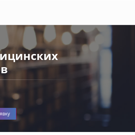
ицинских
ев
явку