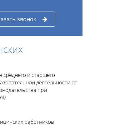
казать звонок
нских
 среднего и старшего
азовательной деятельности от
онодательства при
ям.
дицинских работников