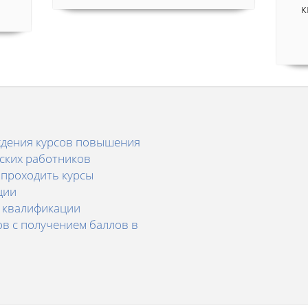
к
дения курсов повышения
ских работников
 проходить курсы
ции
 квалификации
в с получением баллов в