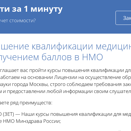
ти за 1 минуту
За
чет стоимости?
ышение квалификации медици
олучением баллов в НМО
лашает вас пройти курсы повышения квалификации для
работаем на основании Лицензии на осуществление обр
ауки города Москвы, строго соблюдаем требования зак
м и предоставлении любой информации своим слушател
ете ряд преимуществ:
 (ЗЕТ) — Наши курсы повышения квалификации для ме
е НМО Минздрава России;