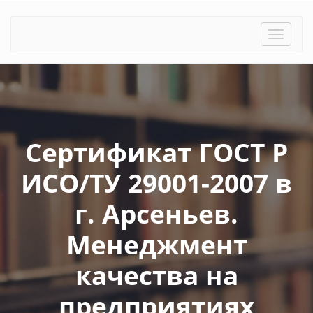
Toggle
naviga
Cертификат ГОСТ Р
ИСО/ТУ 29001-2007 в
г. Арсеньев.
Менеджмент
качества на
предприятиях