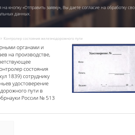
 на кнопку «Отправить заявку», Вы даете согласие на обработку сво
альных данных.
Контролер состояния железнодорожного пути
орными органами и
ев на производстве,
тветствующее
онтролер состояния
кул 1839) сотруднику
еньев удостоверение
дорожного пути в
обрнауки России № 513