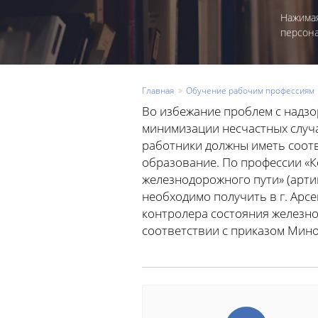
Нажимая
персон
Главная
Обучение рабочим профессиям
Во избежание проблем с надз
минимизации несчастных случа
работники должны иметь соо
образование. По профессии «К
железнодорожного пути» (арти
необходимо получить в г. Арс
контролера состояния железно
соответствии с приказом Мин