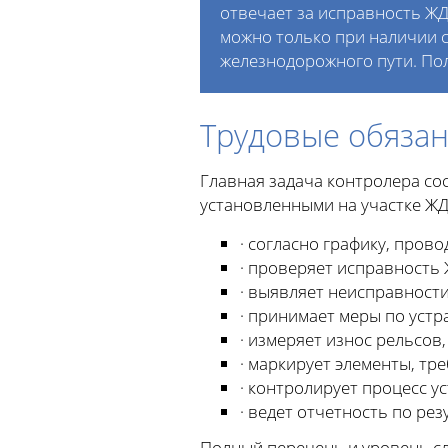
отвечает за исправность ЖД
можно только при наличии 
железнодорожного пути. По
Трудовые обяза
Главная задача контролера со
установленными на участке ЖД
· согласно графику, пров
· проверяет исправность
· выявляет неисправности
· принимает меры по уст
· измеряет износ рельсов,
· маркирует элементы, тр
· контролирует процесс у
· ведет отчетность по ре
Полный перечень и уровень сл