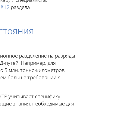
 §12
раздела
стояния
ионное разделение на разряды
ЖД-путей. Например, для
о 5 млн. тонно-километров
 тем больше требований к
НТР учитывает специфику
ющие знания, необходимые для