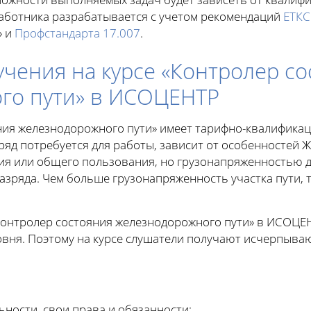
аботника разрабатывается с учетом рекомендаций
ЕТКС
» и
Профстандарта 17.007
.
чения на курсе «Контролер со
го пути» в ИСОЦЕНТР
ния железнодорожного пути» имеет тарифно-квалификац
азряд потребуется для работы, зависит от особенностей 
я или общего пользования, но грузонапряженностью д
разряда. Чем больше грузонапряженность участка пути,
Контролер состояния железнодорожного пути» в ИСОЦЕ
овня. Поэтому на курсе слушатели получают исчерпыва
ьности, свои права и обязанности;