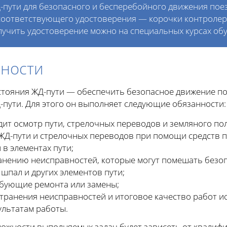
-пути для безопасного и бесперебойного движения пое
соответствующего удостоверения — корочки контролер
лучить удостоверение можно на специальных курсах об
нности
стояния ЖД-пути — обеспечить безопасное движение по
-пути. Для этого он выполняет следующие обязанности:
одит осмотр пути, стрелочных переводов и земляного по
 ЖД-пути и стрелочных переводов при помощи средств 
 в элементах пути;
ранению неисправностей, которые могут помешать безо
 шпал и других элементов пути;
ебующие ремонта или замены;
странения неисправностей и итоговое качество работ и
зультатам работы.
ожности выполняемых задач будет зависеть от квалифи