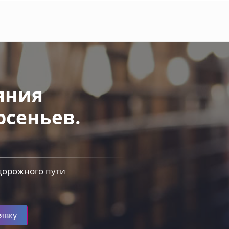
яния
рсеньев.
дорожного пути
явку