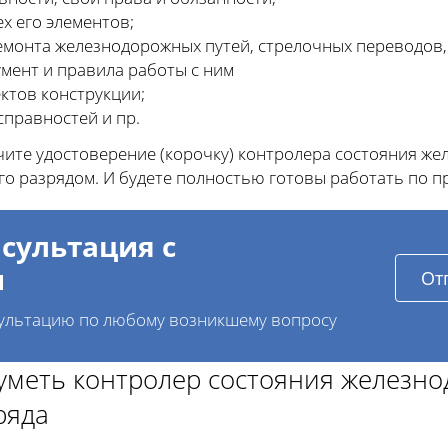
ех его элементов;
емонта железнодорожных путей, стрелочных переводов,
мент и правила работы с ним
ктов конструкции;
справностей и пр.
ите удостоверение (корочку) контролера состояния же
 разрядом. И будете полностью готовы работать по п
сультация с
и
От
ультацию по любому возникшему вопросу
 уметь контролер состояния железно
ряда