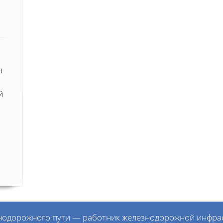
я
/
й
нодорожного пути — работник железнодорожной инфрас