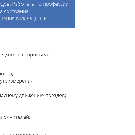
здов. Работать по профессии
а состояния
учения в ИСОЦЕНТР.
ездов со скоростями,
лотна;
путеизмерения;
пасному движению поездов;
сполнителей;
кации специалиста.