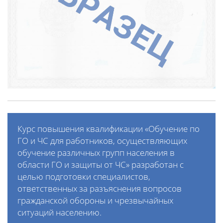
Курс повышения квалификации «Обучение по
ГО и ЧС для работников, осуществляющих
обучение различных групп населения в
области ГО и защиты от ЧС» разработан с
целью подготовки специалистов,
ответственных за разъяснения вопросов
гражданской обороны и чрезвычайных
ситуаций населению.