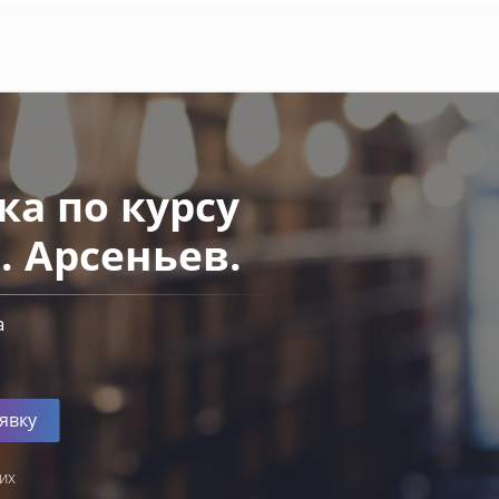
а по курсу
. Арсеньев.
а
явку
их