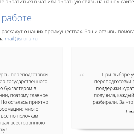
те обратиться в чат или обратную связь на нашем сайте
 работе
 раскажут о наших преимуществах. Ваши отзывы помога
на
mail@sroru.ru
урсы переподготовки
При выборе у
ер государственного
переподготовки 
аю бухгалтером в
поддержки курат
ии, поэтому главное
получила, кажды
 Но осталась приятно
разбирали. За что
формации: много
Ники
 все по полочкам
зывал всестороннюю
ку.!