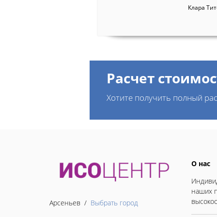
Клара Ти
Расчет стоимос
Хотите получить полный рас
О нас
Индивид
наших п
высокоо
Арсеньев /
Выбрать город