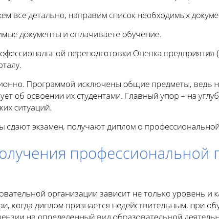
жем все детально, направим список необходимых докуме
имые документы и оплачиваете обучение.
профессиональной переподготовки Оценка предприятия (
рталу.
ционно. Программой исключены общие предметы, ведь 
ует об освоении их студентами. Главный упор – на угл
ких ситуаций.
ты сдают экзамен, получают диплом о профессиональной
олучения профессиональной 
вательной организации зависит не только уровень и ка
чаи, когда диплом признается недействительным, при о
ензии на определенный вид образовательной деятельн