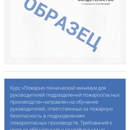
Курс «Пожарно-технический минимум для
руководителей подразделений пожароопасных
производств» направлен на обучение
руководителей, ответственных за пожарную
безопасность в подразделениях
пожароопасных производств. Требований к
уровню образования и квалификации не