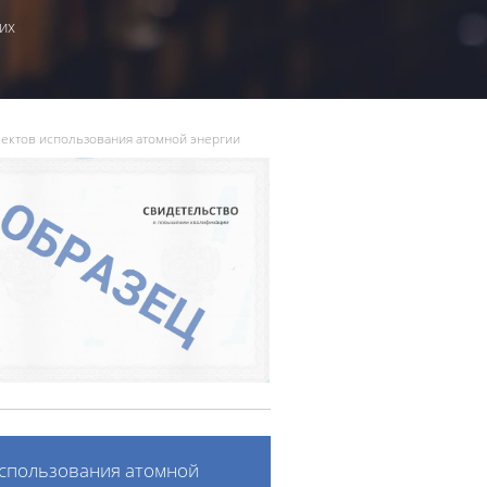
их
ектов использования атомной энергии
использования атомной