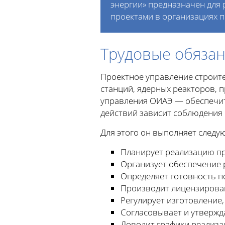
энергии» предназначен для 
проектами в организациях п
Трудовые обяза
Проектное управление строит
станций, ядерных реакторов, 
управления ОИАЭ — обеспечит
действий зависит соблюдения 
Для этого он выполняет следу
Планирует реализацию п
Организует обеспечение р
Определяет готовность п
Производит лицензирова
Регулирует изготовление,
Согласовывает и утвержд
Доводит графики реализа