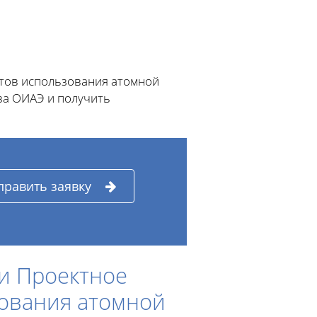
тов использования атомной
ва ОИАЭ и получить
править заявку
и Проектное
зования атомной