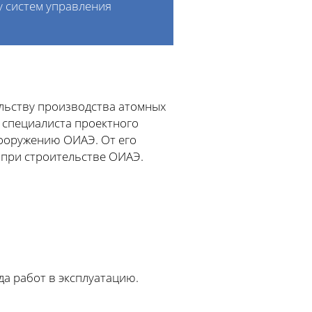
у систем управления
льству производства атомных
 специалиста проектного
ооружению ОИАЭ. От его
 при строительстве ОИАЭ.
да работ в эксплуатацию.