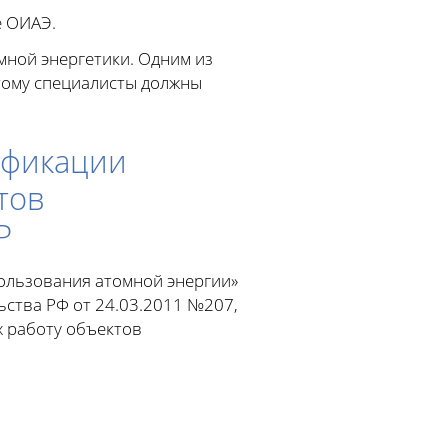
е ОИАЭ.
ной энергетики. Одним из
тому специалисты должны
ификации
тов
Р
ользования атомной энергии»
ьства РФ от 24.03.2011 №207,
х работу объектов