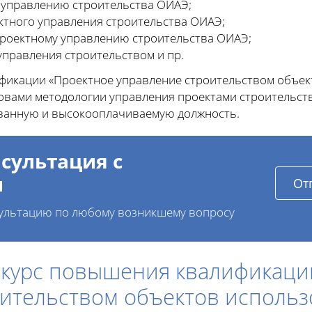
 управлению строительства ОИАЭ;
ктного управления строительства ОИАЭ;
проектному управлению строительства ОИАЭ;
управления строительством и пр.
фикации «Проектное управление строительством объек
новами методологии управления проектами строительст
ванную и высокооплачиваемую должность.
сультация с
и
От
ультацию по любому возникшему вопросу
 курс повышения квалификаци
оительством объектов исполь