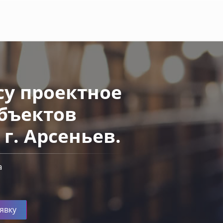
у проектное
бъектов
г. Арсеньев.
а
явку