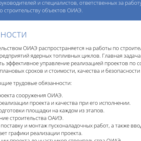
руководителей и специалистов, ответственных за работ
о строительству объектов ОИАЭ.
нности
ельством ОИАЭ распространяется на работы по строите
предприятий ядерных топливных циклов. Главная задача
ь эффективное управление реализацией проектов по с
плановых сроков и стоимости, качества и безопасности
ющие трудовые обязанности:
роекта сооружения ОИАЭ.
еализации проекта и качества при его исполнении.
одготовки площадки на каждом из этапов.
ние строительства ОАИЭ.
 поставку и монтаж пусконаладочных работ, а также вво
ает графики реализации проекта.
ции проекта до участников строительства ОИАЭ.