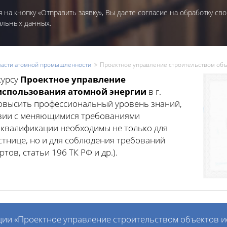
 на кнопку «Отправить заявку», Вы даете согласие на обработку сво
альных данных.
асти атомной промышленности
Проектное управление строительством объ
курсу
Проектное управление
использования атомной энергии
в г.
повысить профессиональный уровень знаний,
твии с меняющимися требованиями
 квалификации необходимы не только для
тнице, но и для соблюдения требований
ов, статьи 196 ТК РФ и др.).
ии «Проектное управление строительством объектов 