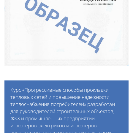
Курс «Прогрессивные способы прокладки
тепловых сетей и повышение надежности
теплоснабжения потребителей» разработан
для руководителей строительных объектов,
ЖКХ и промышленных предприятий,
инженеров-электриков и инженеров-
энергетиков, техников-механиков и других