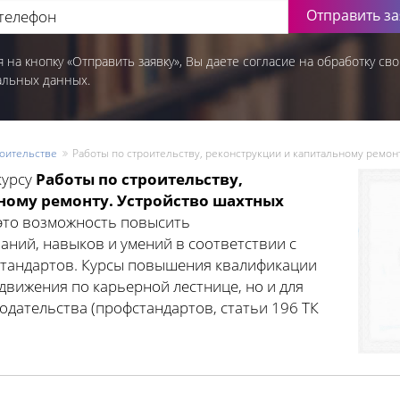
Отправить за
 на кнопку «Отправить заявку», Вы даете согласие на обработку сво
альных данных.
оительстве
Работы по строительству, реконструкции и капитальному ремон
курсу
Работы по строительству,
ному ремонту. Устройство шахтных
 это возможность повысить
ний, навыков и умений в соответствии с
тандартов. Курсы повышения квалификации
движения по карьерной лестнице, но и для
дательства (профстандартов, статьи 196 ТК