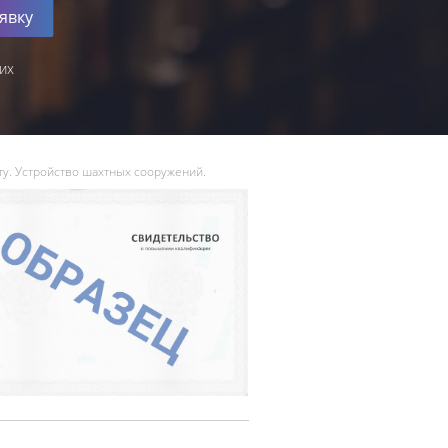
явку
их
ту. Устройство шахтных сооружений.