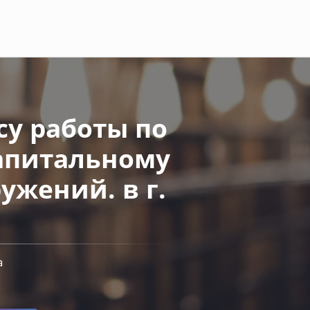
у работы по
капитальному
ужений. в г.
а