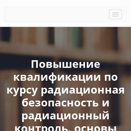
Toggle
naviga
Повышение
квалификации по
курсу радиационная
безопасность и
радиационный
контроль. основы