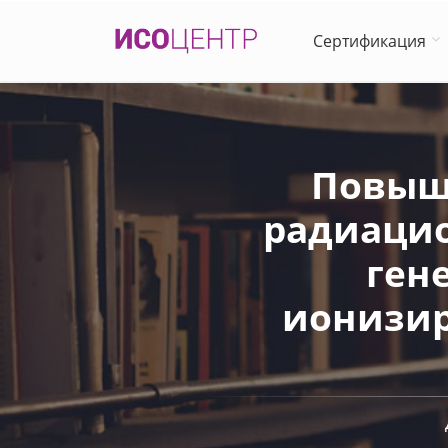
Сертификация
Повыш
радиацио
ген
ионизир