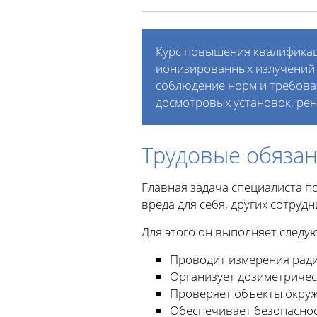
Курс повышения квалификац
ионизированных излучений 
соблюдение норм и требова
досмотровых установок, рен
Трудовые обяза
Главная задача специалиста п
вреда для себя, других сотру
Для этого он выполняет следу
Проводит измерения рад
Организует дозиметричес
Проверяет объекты окруж
Обеспечивает безопасно