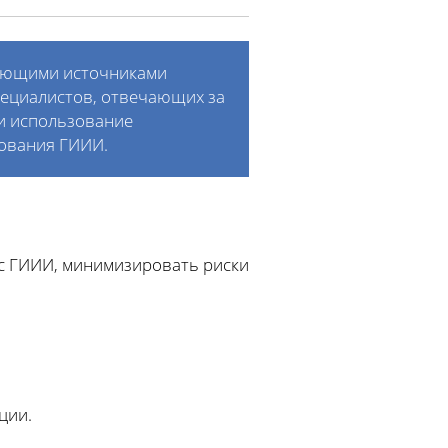
рующими источниками
пециалистов, отвечающих за
и использование
дования ГИИИ.
 с ГИИИ, минимизировать риски
ции.