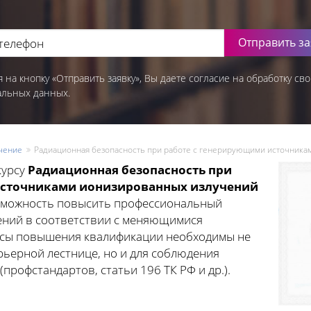
Отправить за
 на кнопку «Отправить заявку», Вы даете согласие на обработку сво
альных данных.
чение
Радиационная безопасность при работе с генерирующими источника
курсу
Радиационная безопасность при
источниками ионизированных излучений
возможность повысить профессиональный
ений в соответствии с меняющимися
рсы повышения квалификации необходимы не
рьерной лестнице, но и для соблюдения
профстандартов, статьи 196 ТК РФ и др.).