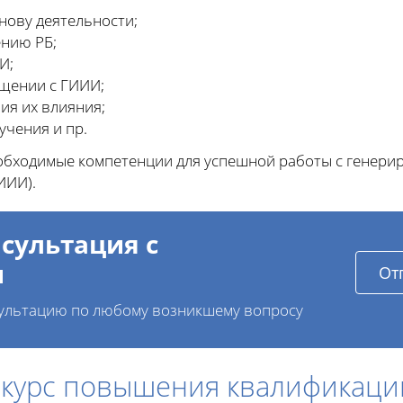
ову деятельности;
нию РБ;
И;
щении с ГИИИ;
ия их влияния;
чения и пр.
необходимые компетенции для успешной работы с генер
ИИИ).
сультация с
и
От
ультацию по любому возникшему вопросу
 курс повышения квалификаци