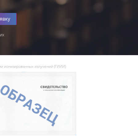
явку
их
ми ионизированных излучений (ГИИИ)