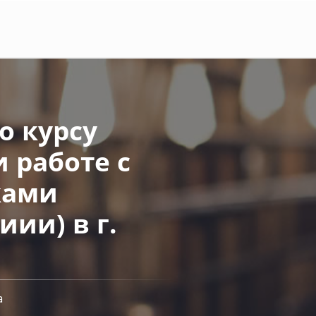
 курсу
 работе с
ками
ии) в г.
а