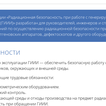
ии «Радиационная безопасность при работе с генери
(ГИИИ)» разработан для руководителей, инженеров и с
ний по осуществлению радиационной безопасности пр
тгеновских аппаратов, дефектоскопов и другого обору
нности
о эксплуатации ГИИИ — обеспечить безопасную работу
дников, окружающих и внешней среды.
ющие трудовые обязанности:
иометрическим оборудованием.
кий контроль.
ающей среды и отходы производства на предмет радиа
сть при обращении ГИИИ.