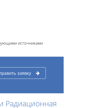
ирующими источниками
править заявку
и Радиационная