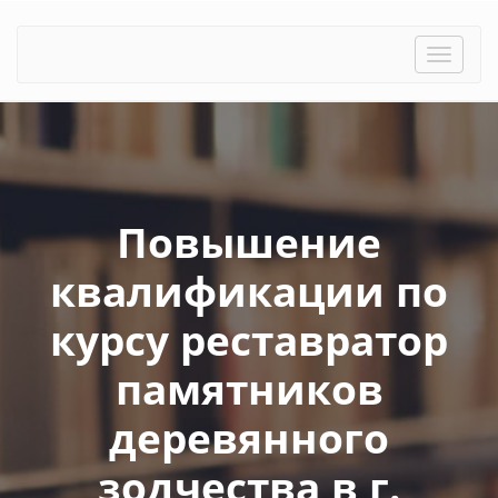
Toggle
naviga
Повышение
квалификации по
курсу реставратор
памятников
деревянного
зодчества в г.