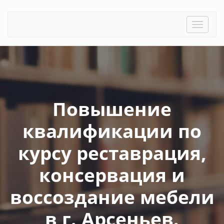
Toggle
naviga
Повышение
квалификации по
курсу реставрация,
консервация и
воссоздание мебели
в г. Арсеньев.