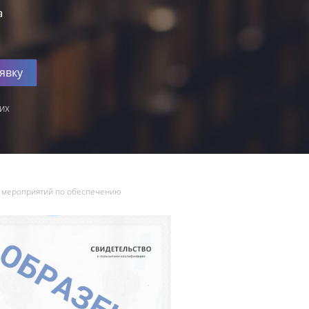
а
явку
их
ы мероприятий по обеспечению