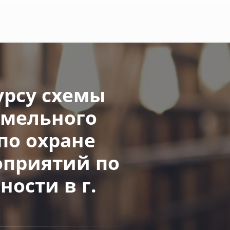
рсу схемы
емельного
по охране
оприятий по
ости в г.