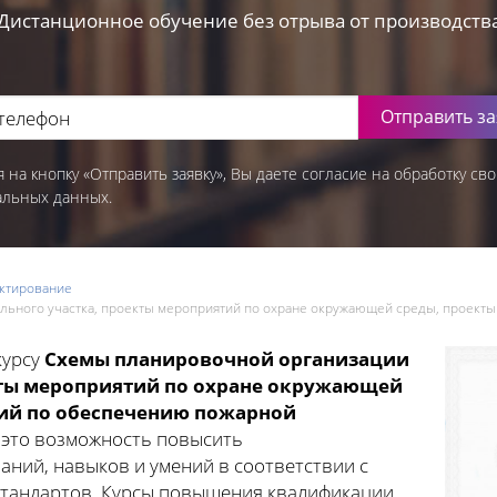
Дистанционное обучение без отрыва от производств
Отправить за
 на кнопку «Отправить заявку», Вы даете согласие на обработку сво
альных данных.
ктирование
льного участка, проекты мероприятий по охране окружающей среды, проект
курсу
Схемы планировочной организации
кты мероприятий по охране окружающей
ий по обеспечению пожарной
– это возможность повысить
ний, навыков и умений в соответствии с
тандартов. Курсы повышения квалификации