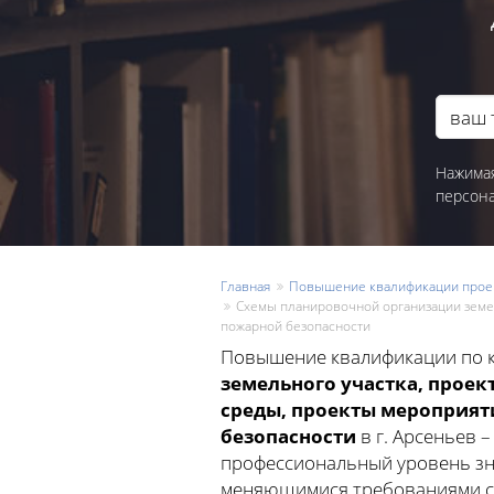
Нажимая
персон
Главная
Повышение квалификации прое
Схемы планировочной организации земе
пожарной безопасности
Повышение квалификации по 
земельного участка, прое
среды, проекты мероприят
безопасности
в г. Арсеньев 
профессиональный уровень зна
меняющимися требованиями с