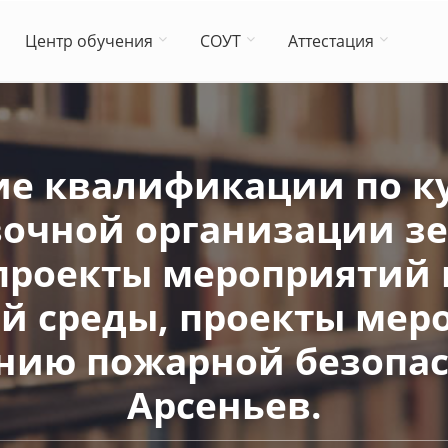
Центр обучения
СОУТ
Аттестация
е квалификации по ку
очной организации з
 проекты мероприятий 
 среды, проекты мер
нию пожарной безопасн
Арсеньев.