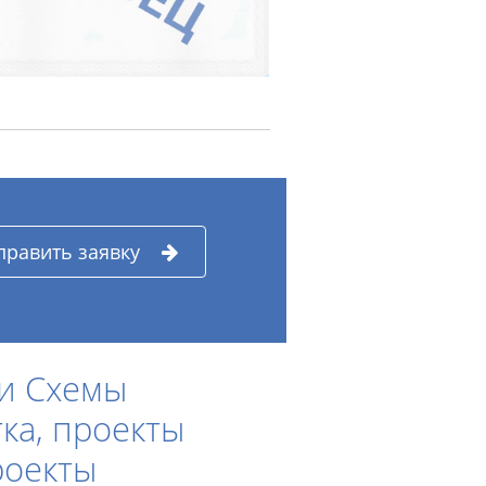
править заявку
и Схемы
ка, проекты
роекты