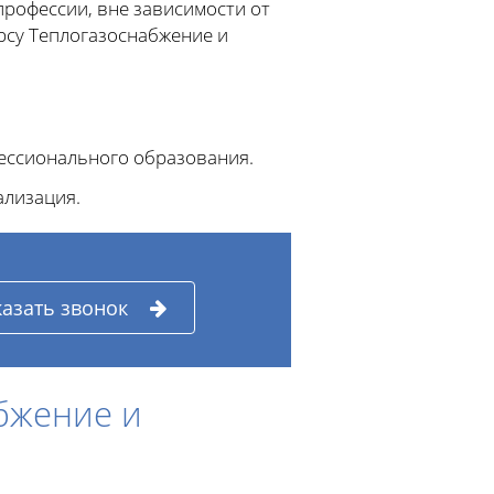
профессии, вне зависимости от
рсу Теплогазоснабжение и
ессионального образования.
ализация.
казать звонок
бжение и