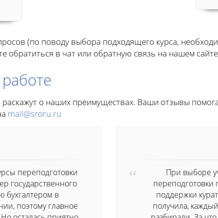
росов (по поводу выбора подходящего курса, необходи
те обратиться в чат или обратную связь на нашем сайте
 работе
 раскажут о наших преимуществах. Ваши отзывы помога
на
mail@sroru.ru
урсы переподготовки
При выборе у
ер государственного
переподготовки 
аю бухгалтером в
поддержки курат
ии, поэтому главное
получила, кажды
 Но осталась приятно
разбирали. За что