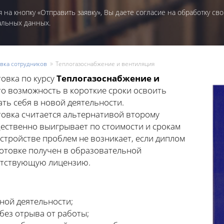
 на кнопку «Отправить заявку», Вы даете согласие на обработку сво
альных данных.
вка сотрудников
Теплогазоснабжение и вентиляция
овка по курсу
Теплогазоснабжение и
это возможность в короткие сроки освоить
ь себя в новой деятельности.
овка считается альтернативой второму
ественно выигрывает по стоимости и срокам
устройстве проблем не возникает, если диплом
отовке получен в образовательной
етствующую лицензию.
ной деятельности;
без отрыва от работы;