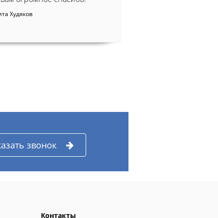
та Худяков
казать звонок
Контакты