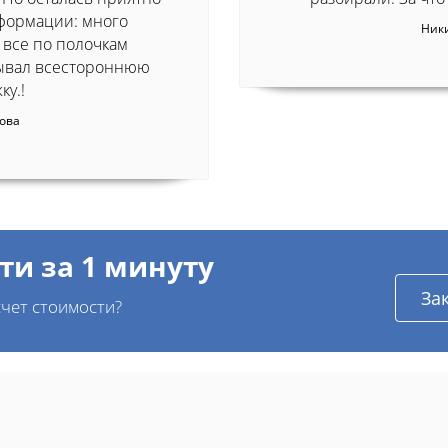
формации: много
Ники
 все по полочкам
зывал всестороннюю
ку.!
това
ти за 1 минуту
За
чет стоимости?