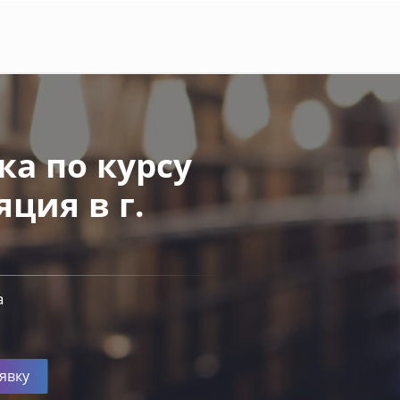
а по курсу
ция в г.
а
явку