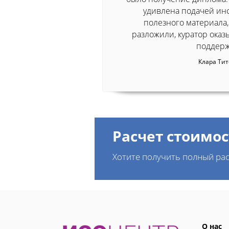
удивлена подачей ин
полезного материала,
разложили, куратор ока
поддерж
Клара Ти
Расчет стоимос
Хотите получить полный рас
О нас